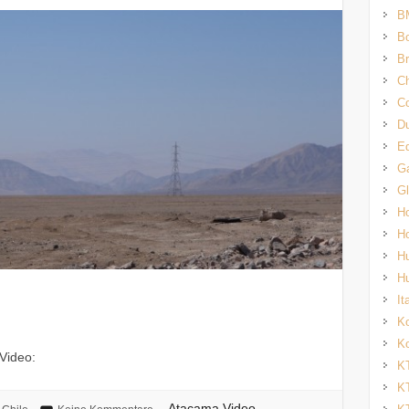
B
Bo
Br
Ch
Co
Du
E
G
G
H
H
H
H
It
K
Ko
Video:
K
K
Atacama Video