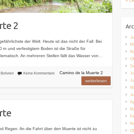
« Ok
rte 2
Arc
Ju
efährlichste der Welt. Heute ist das nicht der Fall. Bei
M
80 m und verfestigtem Boden ist die Straße für
N
oblematisch. An mehreren Stellen fällt das Wasser von…
Ok
S
Camino de la Muerte 2
Ju
Bolivien
Keine Kommentare
Ju
weiterlesen
M
Ju
Ap
M
rte
Fe
N
und Regen. An die Fahrt über den Muerte ist nicht zu
Ok