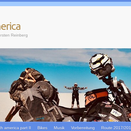
erica
rsten Reinberg
th america part II
Bikes
Musik
Vorbereitung
Route 2017/20