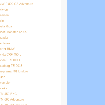
MW F 800 GS Adventure
livien
asilien
ile
sta Rica
cati Monster 1200S
quador
ardasee
letter BMW
onda CRF 450 L
onda CRF1000L
usaberg FE 2013
usqvarna 701 Enduro
alien
olumbien
rsika
TM 450 EXC
TM 690 Adventure