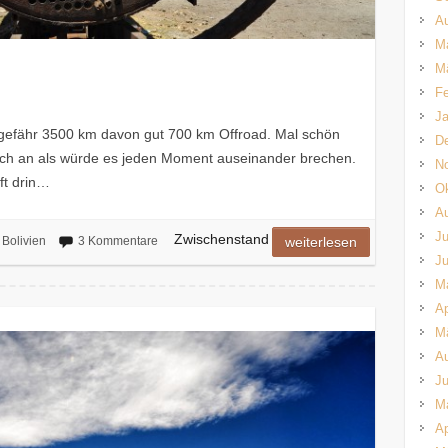
A
M
M
Fe
Ja
ngefähr 3500 km davon gut 700 km Offroad. Mal schön
D
ich an als würde es jeden Moment auseinander brechen.
N
ft drin…
Ok
A
Ju
Zwischenstand
Bolivien
3 Kommentare
weiterlesen
Ju
M
Ap
M
A
Ju
M
Ap