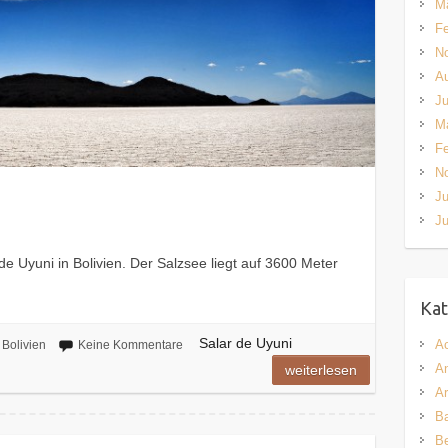
M
Fe
N
A
Ju
M
Fe
N
Ju
Ju
 de Uyuni in Bolivien. Der Salzsee liegt auf 3600 Meter
Kat
Salar de Uyuni
A
Bolivien
Keine Kommentare
An
weiterlesen
Ar
Ba
B