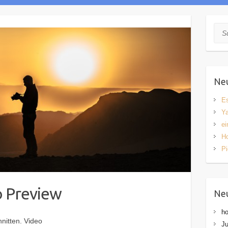
Suc
Neu
Es
Y
ei
H
P
 Preview
Ne
h
nitten. Video
Ju