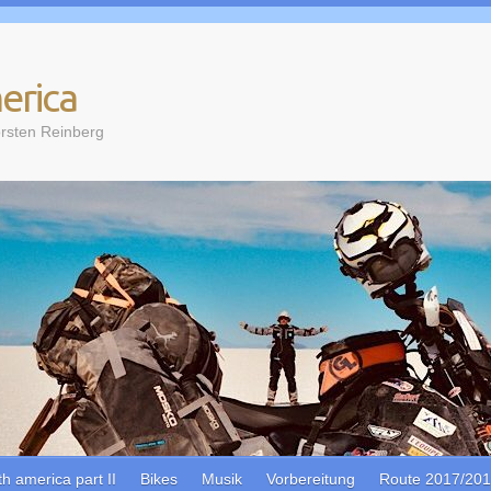
erica
rsten Reinberg
th america part II
Bikes
Musik
Vorbereitung
Route 2017/20