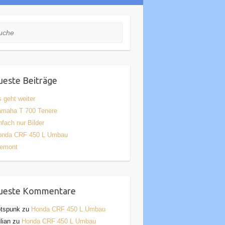
he
este Beiträge
 geht weiter
amaha T 700 Tenere
nfach nur Bilder
onda CRF 450 L Umbau
iemont
ueste Kommentare
otspunk
zu
Honda CRF 450 L Umbau
lian
zu
Honda CRF 450 L Umbau