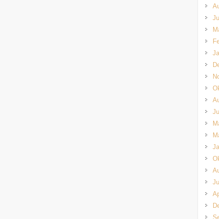
A
Ju
M
Fe
Ja
D
N
Ok
A
Ju
M
M
Ja
Ok
A
Ju
Ap
D
S