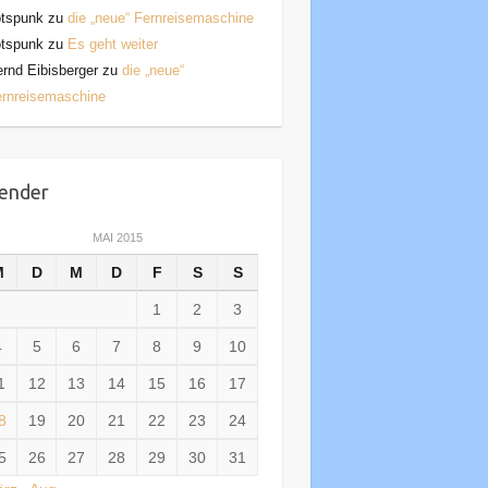
otspunk
zu
die „neue“ Fernreisemaschine
otspunk
zu
Es geht weiter
rnd Eibisberger
zu
die „neue“
rnreisemaschine
ender
MAI 2015
M
D
M
D
F
S
S
1
2
3
4
5
6
7
8
9
10
1
12
13
14
15
16
17
8
19
20
21
22
23
24
5
26
27
28
29
30
31