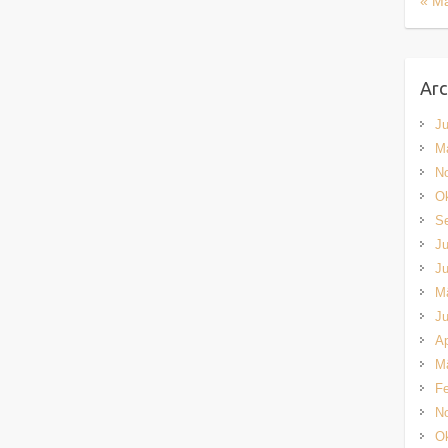
« M
Arc
Ju
M
N
Ok
S
Ju
Ju
M
Ju
Ap
M
Fe
N
Ok