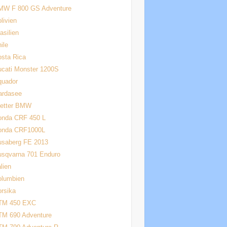
MW F 800 GS Adventure
livien
asilien
ile
sta Rica
cati Monster 1200S
quador
ardasee
letter BMW
onda CRF 450 L
onda CRF1000L
usaberg FE 2013
usqvarna 701 Enduro
alien
olumbien
rsika
TM 450 EXC
TM 690 Adventure