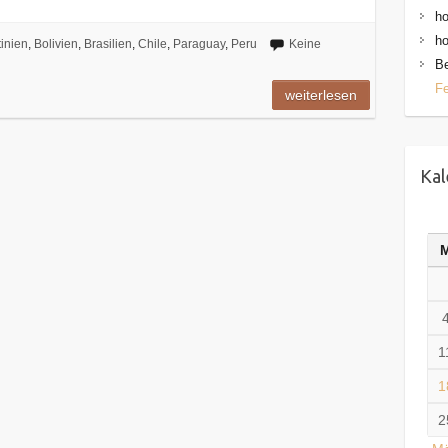
h
h
inien
,
Bolivien
,
Brasilien
,
Chile
,
Paraguay
,
Peru
Keine
Be
Fe
weiterlesen
Kal
1
1
2