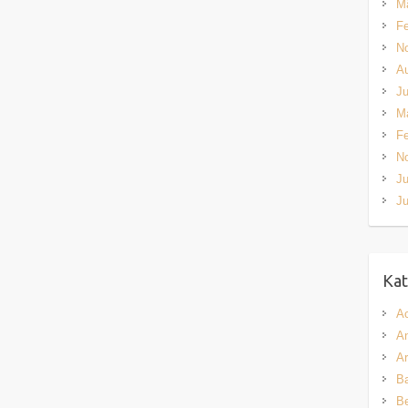
M
Fe
N
A
Ju
M
Fe
N
Ju
Ju
Kat
A
An
Ar
Ba
B