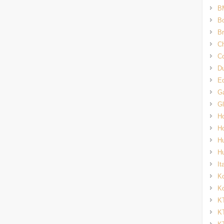
B
Bo
Br
Ch
Co
Du
E
G
G
H
H
H
H
It
K
Ko
K
K