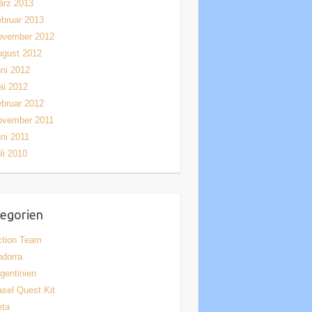
ärz 2013
bruar 2013
ovember 2012
ugust 2012
ni 2012
ai 2012
bruar 2012
ovember 2011
ni 2011
li 2010
egorien
ction Team
dorra
gentinien
sel Quest Kit
eta