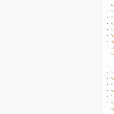
A
M
M
Fe
Ja
D
N
Ok
A
Ju
Ju
M
Ap
M
A
Ju
M
Ap