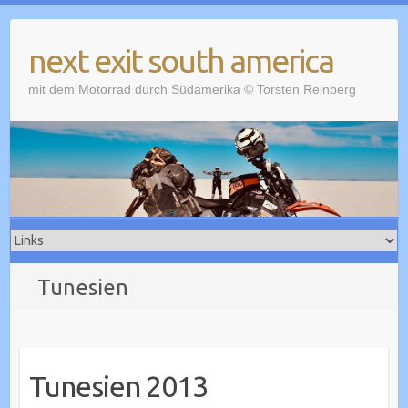
Skip
to
next exit south america
content
mit dem Motorrad durch Südamerika © Torsten Reinberg
Tunesien
Tunesien 2013