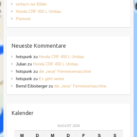
einfach nur Bilder
Honda CRF 450 L Umbau
Piemont
Neueste Kommentare
hotspunk
zu
Honda CRF 450 L Umbau
Julian
zu
Honda CRF 450 L Umbau
hotspunk
zu
die „neue“ Fernreisemaschine
hotspunk
zu
Es geht weiter
Bernd Eibisberger
zu
die „neue“ Fernreisemaschine
Kalender
AUGUST 2026
M
D
M
D
F
S
S