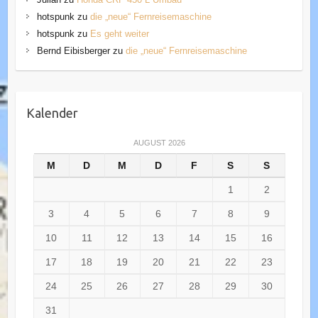
hotspunk
zu
die „neue“ Fernreisemaschine
hotspunk
zu
Es geht weiter
Bernd Eibisberger
zu
die „neue“ Fernreisemaschine
Kalender
AUGUST 2026
M
D
M
D
F
S
S
1
2
3
4
5
6
7
8
9
10
11
12
13
14
15
16
17
18
19
20
21
22
23
24
25
26
27
28
29
30
31