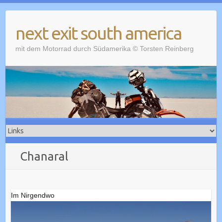
Skip
to
next exit south america
content
mit dem Motorrad durch Südamerika © Torsten Reinberg
Chanaral
Im Nirgendwo