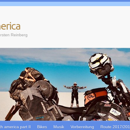
erica
rsten Reinberg
th america part II
Bikes
Musik
Vorbereitung
Route 2017/20