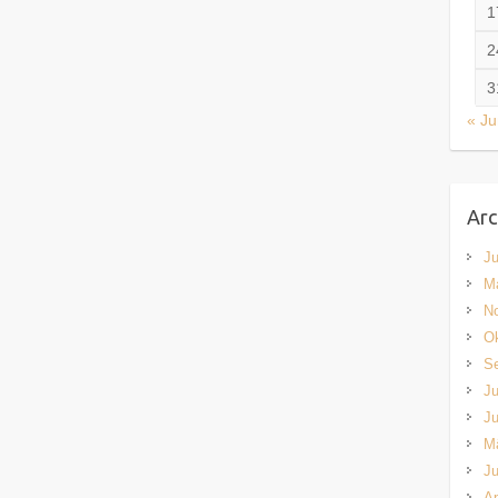
1
2
3
« Ju
Arc
Ju
M
N
Ok
S
Ju
Ju
M
Ju
Ap