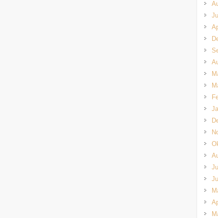
A
Ju
Ap
D
S
A
M
M
Fe
Ja
D
N
Ok
A
Ju
Ju
M
Ap
M