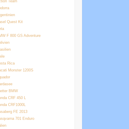
ction Team
dorra
gentinien
sel Quest Kit
eta
MW F 800 GS Adventure
livien
asilien
ile
sta Rica
cati Monster 1200S
quador
ardasee
letter BMW
onda CRF 450 L
onda CRF1000L
usaberg FE 2013
usqvarna 701 Enduro
alien