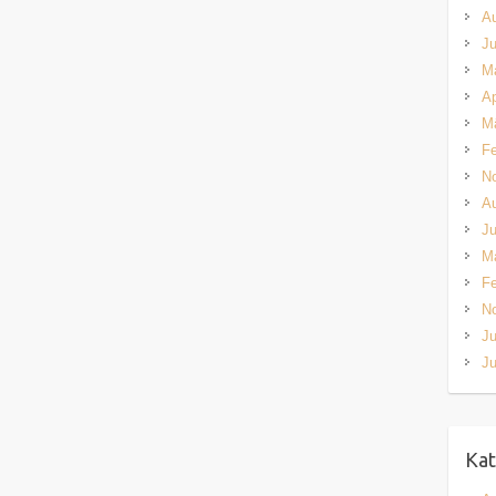
A
Ju
M
Ap
M
Fe
N
A
Ju
M
Fe
N
Ju
Ju
Kat