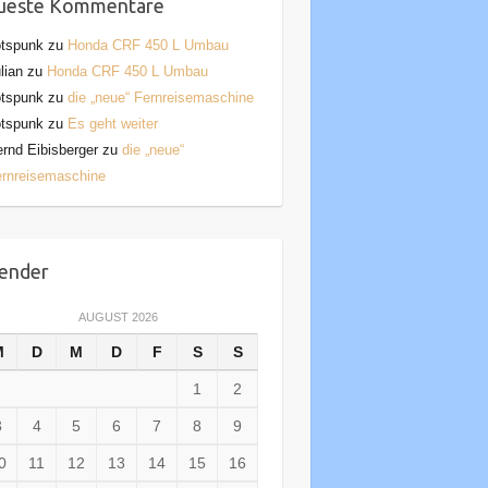
ueste Kommentare
otspunk
zu
Honda CRF 450 L Umbau
lian
zu
Honda CRF 450 L Umbau
otspunk
zu
die „neue“ Fernreisemaschine
otspunk
zu
Es geht weiter
rnd Eibisberger
zu
die „neue“
rnreisemaschine
ender
AUGUST 2026
M
D
M
D
F
S
S
1
2
3
4
5
6
7
8
9
0
11
12
13
14
15
16