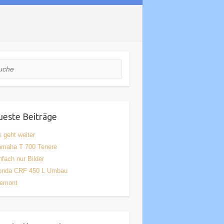
he
este Beiträge
 geht weiter
amaha T 700 Tenere
nfach nur Bilder
onda CRF 450 L Umbau
iemont