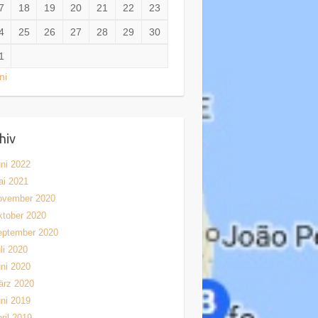
7
18
19
20
21
22
23
4
25
26
27
28
29
30
1
ni
hiv
ni 2022
ai 2021
ovember 2020
tober 2020
eptember 2020
li 2020
ni 2020
ärz 2020
ni 2019
ril 2019