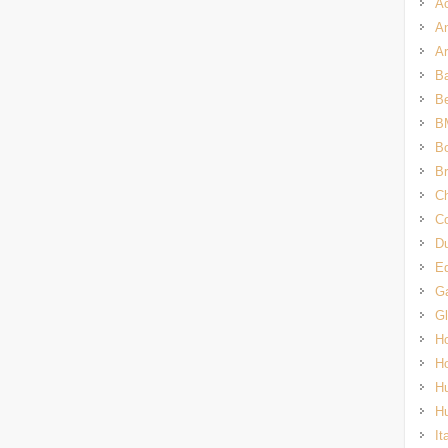
A
An
Ar
Ba
B
B
Bo
Br
Ch
Co
Du
E
G
G
H
H
H
H
It