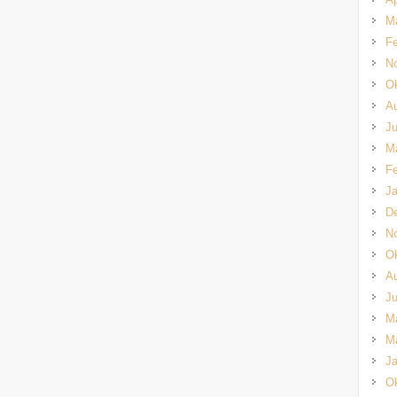
M
Fe
N
Ok
A
Ju
M
Fe
Ja
D
N
Ok
A
Ju
M
M
Ja
Ok