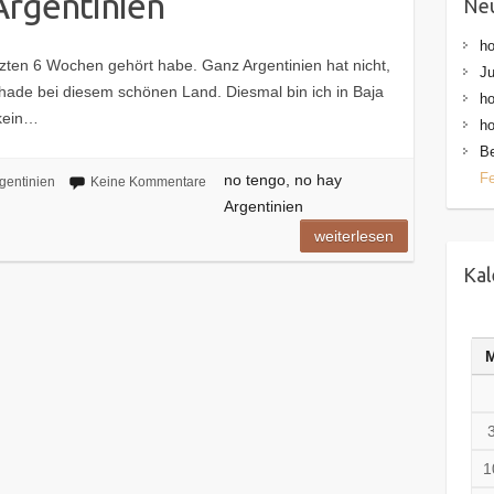
Argentinien
Ne
h
letzten 6 Wochen gehört habe. Ganz Argentinien hat nicht,
Ju
 schade bei diesem schönen Land. Diesmal bin ich in Baja
h
 kein…
h
Be
Fe
no tengo, no hay
gentinien
Keine Kommentare
Argentinien
weiterlesen
Kal
1