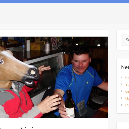
Suc
Neu
Es
Y
ei
H
P