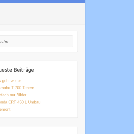
he
este Beiträge
 geht weiter
amaha T 700 Tenere
nfach nur Bilder
onda CRF 450 L Umbau
iemont