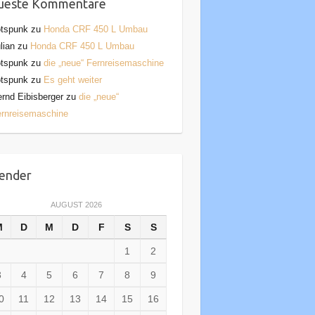
ueste Kommentare
otspunk
zu
Honda CRF 450 L Umbau
lian
zu
Honda CRF 450 L Umbau
otspunk
zu
die „neue“ Fernreisemaschine
otspunk
zu
Es geht weiter
rnd Eibisberger
zu
die „neue“
rnreisemaschine
ender
AUGUST 2026
M
D
M
D
F
S
S
1
2
3
4
5
6
7
8
9
0
11
12
13
14
15
16