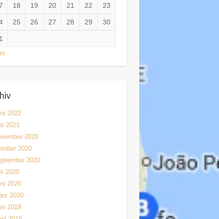
7
18
19
20
21
22
23
4
25
26
27
28
29
30
1
ni
hiv
ni 2022
ai 2021
ovember 2020
tober 2020
eptember 2020
li 2020
ni 2020
ärz 2020
ni 2019
ril 2019