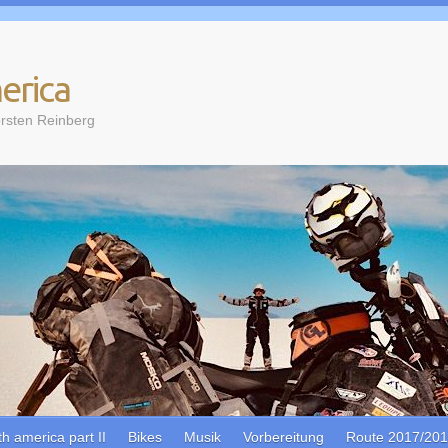
erica
rsten Reinberg
th america part II
Bikes
Musik
Vorbereitung
Route 2017/20