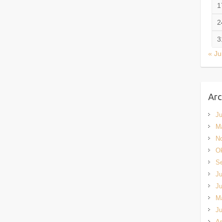
1
2
3
« Ju
Arc
Ju
M
N
Ok
S
Ju
Ju
M
Ju
Ap