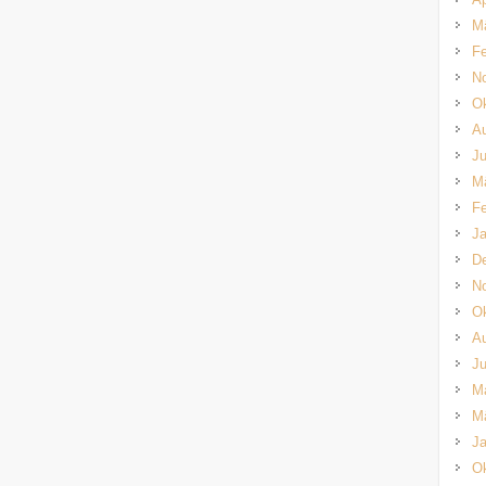
M
Fe
N
Ok
A
Ju
M
Fe
Ja
D
N
Ok
A
Ju
M
M
Ja
Ok