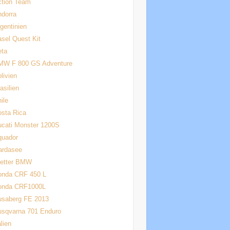
ction Team
dorra
gentinien
sel Quest Kit
eta
MW F 800 GS Adventure
livien
asilien
ile
sta Rica
cati Monster 1200S
quador
ardasee
letter BMW
onda CRF 450 L
onda CRF1000L
usaberg FE 2013
usqvarna 701 Enduro
alien