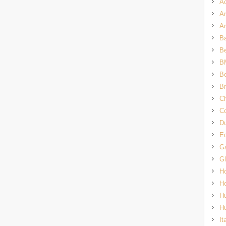
A
An
Ar
Ba
B
B
Bo
Br
Ch
Co
Du
E
G
G
H
H
H
H
It