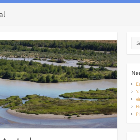
al
Suc
Neu
Es
Y
ei
H
P