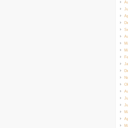
A
Ju
Ap
D
S
A
M
M
Fe
Ja
D
N
Ok
A
Ju
Ju
M
Ap
M