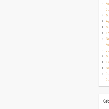
A
Ju
M
Ap
M
Fe
N
A
Ju
M
Fe
N
Ju
Ju
Kat