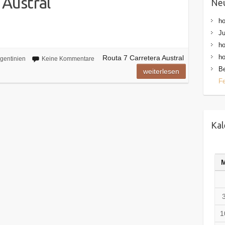
 Austral
Ne
h
Ju
h
h
Routa 7 Carretera Austral
gentinien
Keine Kommentare
Be
weiterlesen
Fe
Kal
1