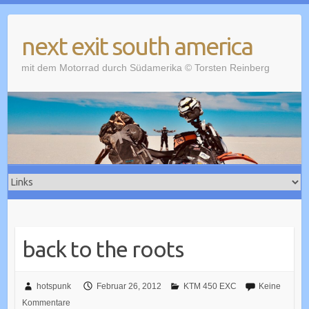
Skip
to
next exit south america
content
mit dem Motorrad durch Südamerika © Torsten Reinberg
back to the roots
hotspunk
Februar 26, 2012
KTM 450 EXC
Keine
Kommentare