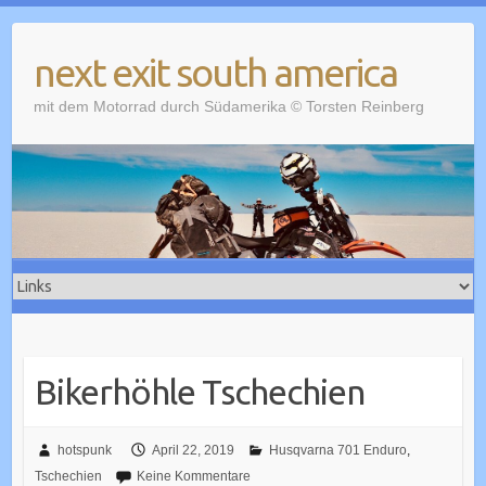
Skip
to
next exit south america
content
mit dem Motorrad durch Südamerika © Torsten Reinberg
Bikerhöhle Tschechien
hotspunk
April 22, 2019
Husqvarna 701 Enduro
,
Tschechien
Keine Kommentare