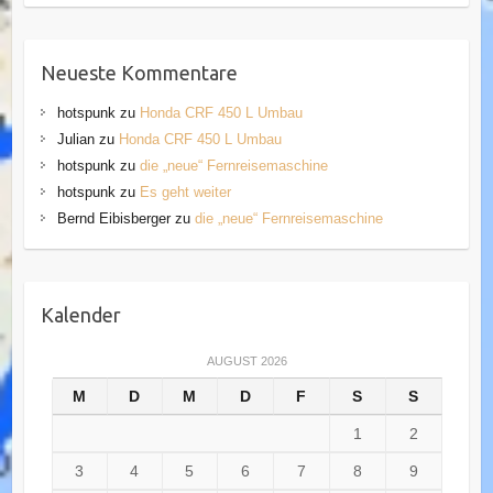
Neueste Kommentare
hotspunk
zu
Honda CRF 450 L Umbau
Julian
zu
Honda CRF 450 L Umbau
hotspunk
zu
die „neue“ Fernreisemaschine
hotspunk
zu
Es geht weiter
Bernd Eibisberger
zu
die „neue“ Fernreisemaschine
Kalender
AUGUST 2026
M
D
M
D
F
S
S
1
2
3
4
5
6
7
8
9