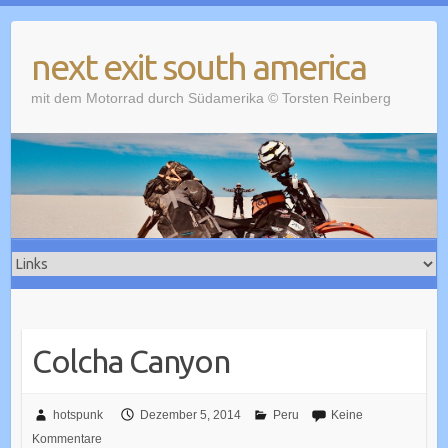
Skip
to
next exit south america
content
mit dem Motorrad durch Südamerika © Torsten Reinberg
Colcha Canyon
hotspunk
Dezember 5, 2014
Peru
Keine
Kommentare