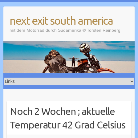
Skip
to
next exit south america
content
mit dem Motorrad durch Südamerika © Torsten Reinberg
Noch 2 Wochen ; aktuelle
Temperatur 42 Grad Celsius