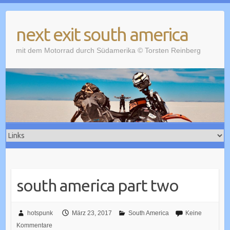
Skip
to
next exit south america
content
mit dem Motorrad durch Südamerika © Torsten Reinberg
south america part two
hotspunk
März 23, 2017
South America
Keine
Kommentare