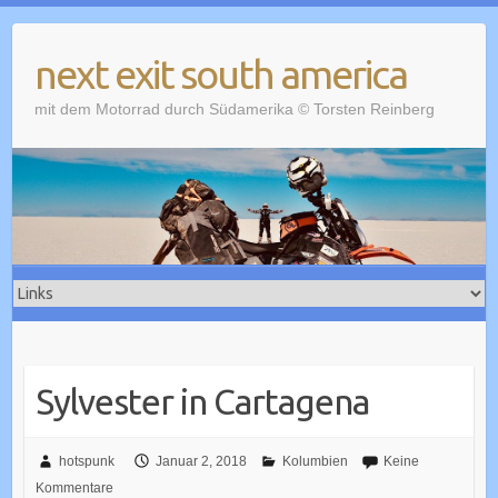
Skip
to
next exit south america
content
mit dem Motorrad durch Südamerika © Torsten Reinberg
Sylvester in Cartagena
hotspunk
Januar 2, 2018
Kolumbien
Keine
Kommentare