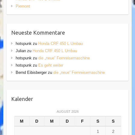
Piemont
Neueste Kommentare
hotspunk
zu
Honda CRF 450 L Umbau
Julian
zu
Honda CRF 450 L Umbau
hotspunk
zu
die „neue“ Fernreisemaschine
hotspunk
zu
Es geht weiter
Bernd Eibisberger
zu
die „neue“ Fernreisemaschine
Kalender
AUGUST 2026
M
D
M
D
F
S
S
1
2