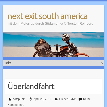
Skip
to
next exit south america
content
mit dem Motorrad durch Südamerika © Torsten Reinberg
Überlandfahrt
hotspunk
April 20, 2016
Gletter BMW
Keine
Kommentare